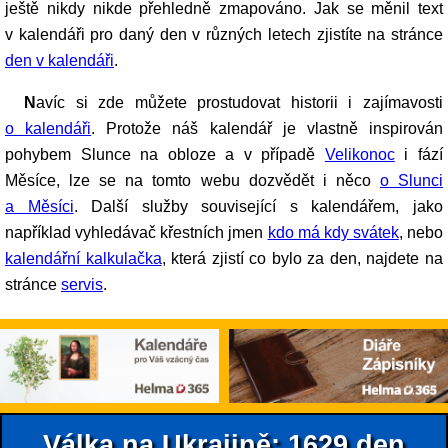
ještě nikdy nikde přehledně zmapováno. Jak se měnil text
v kalendáři pro daný den v různých letech zjistíte na stránce
den v kalendáři
.
Navíc si zde můžete prostudovat historii i zajímavosti
o kalendáři
. Protože náš kalendář je vlastně inspirován
pohybem Slunce na obloze a v případě
Velikonoc
i fází
Měsíce, lze se na tomto webu dozvědět i něco
o Slunci
a Měsíci
. Další služby související s kalendářem, jako
například vyhledávač křestních jmen
kdo má kdy svátek
, nebo
kalendářní kalkulačka
, která zjistí co bylo za den, najdete na
stránce
servis
.
Válka na Ukrajině: 1629.den