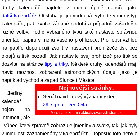
druhy kalendářů najdete v menu úplně nahoře jako
další kalendáře
. Obsluha je jednoduchá: vyberte vhodný typ
kalendáře, pak zvolte žádané období a případně zaškrtněte
různé volby. Podle vybraného typu také nastavte správnou
orientaci papíru v menu vašeho prohlížeče. Pro lepší vzhled
na papíře doporučuji zvolit v nastavení prohlížeče tisk bez
okrajů a tisk pozadí. Jak nastavíte svůj prohlížeč pro tisk se
dozvíte na stránce
tipy a triky
. Některé druhy kalendářů mají
navíc možnost zobrazení astronomických údajů, jako je
například východ a západ Slunce i Měsíce.
Nejnovější stránky:
Jediný
Senát navrhl nový významný den:
kalendář
28. srpna - Den Orla
nejen na
Více na
seznamu aktualizovaných stránek
internetu, ale
i vůbec, který správně zobrazuje jmeniny a svátky tak, jak byly
v minulosti zaznamenány v kalendářích. Doposud toto nebylo