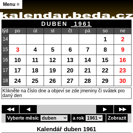
Menu ≡
DUBEN
1961
týd
po
út
st
čt
pá
so
ne
1
2
14
3
4
5
6
7
8
9
15
10
11
12
13
14
15
16
16
17
18
19
20
21
22
23
17
24
25
26
27
28
29
30
18
Klikněte na číslo dne a objeví se zde jmeniny či svátek pro
daný den
◀◀
◀
▶
▶▶
Vyberte měsíc
a rok
Zobrazit
Kalendář duben 1961