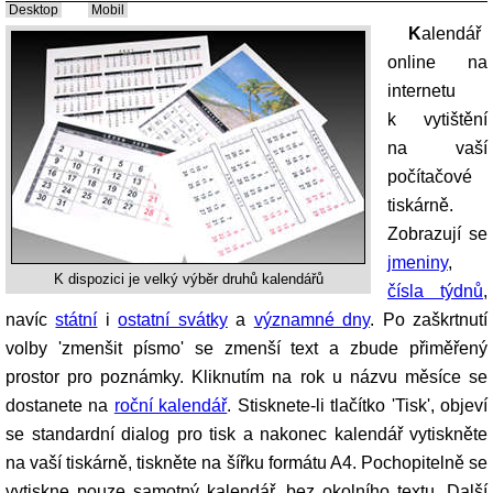
Desktop
Mobil
Kalendář
online na
internetu
k vytištění
na vaší
počítačové
tiskárně.
Zobrazují se
jmeniny
,
K dispozici je velký výběr druhů kalendářů
čísla týdnů
,
navíc
státní
i
ostatní svátky
a
významné dny
. Po zaškrtnutí
volby 'zmenšit písmo' se zmenší text a zbude přiměřený
prostor pro poznámky. Kliknutím na rok u názvu měsíce se
dostanete na
roční kalendář
. Stisknete-li tlačítko 'Tisk', objeví
se standardní dialog pro tisk a nakonec kalendář vytiskněte
na vaší tiskárně, tiskněte na šířku formátu A4. Pochopitelně se
vytiskne pouze samotný kalendář, bez okolního textu. Další