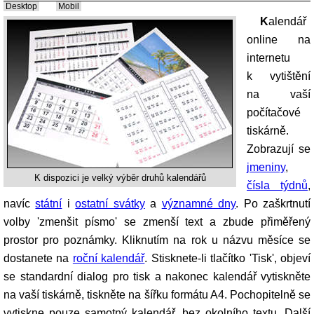
Desktop
Mobil
Kalendář
online na
internetu
k vytištění
na vaší
počítačové
tiskárně.
Zobrazují se
jmeniny
,
K dispozici je velký výběr druhů kalendářů
čísla týdnů
,
navíc
státní
i
ostatní svátky
a
významné dny
. Po zaškrtnutí
volby 'zmenšit písmo' se zmenší text a zbude přiměřený
prostor pro poznámky. Kliknutím na rok u názvu měsíce se
dostanete na
roční kalendář
. Stisknete-li tlačítko 'Tisk', objeví
se standardní dialog pro tisk a nakonec kalendář vytiskněte
na vaší tiskárně, tiskněte na šířku formátu A4. Pochopitelně se
vytiskne pouze samotný kalendář, bez okolního textu. Další