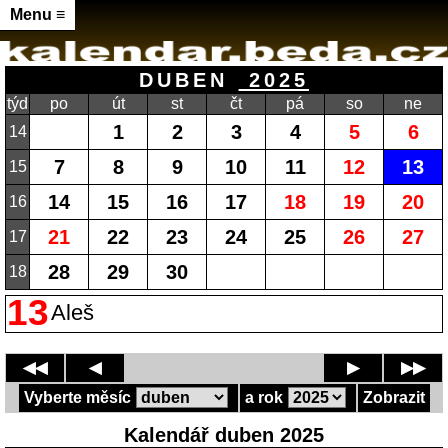
Menu ≡
DUBEN
2025
týd
po
út
st
čt
pá
so
ne
1
2
3
4
5
6
14
7
8
9
10
11
12
13
15
14
15
16
17
18
19
20
16
21
22
23
24
25
26
27
17
28
29
30
18
13
Aleš
◀◀
◀
▶
▶▶
Vyberte měsíc
a rok
Zobrazit
Kalendář duben 2025