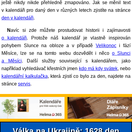
ještě nikdy nikde přehledně zmapováno. Jak se měnil text
v kalendáři pro daný den v různých letech zjistíte na stránce
den v kalendáři
.
Navíc si zde můžete prostudovat historii i zajímavosti
o kalendáři
. Protože náš kalendář je vlastně inspirován
pohybem Slunce na obloze a v případě
Velikonoc
i fází
Měsíce, lze se na tomto webu dozvědět i něco
o Slunci
a Měsíci
. Další služby související s kalendářem, jako
například vyhledávač křestních jmen
kdo má kdy svátek
, nebo
kalendářní kalkulačka
, která zjistí co bylo za den, najdete na
stránce
servis
.
Válka na Ukrajině: 1628.den