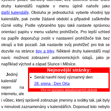
druhy kalendářů najdete v menu úplně nahoře jako
další kalendáře
. Obsluha je jednoduchá: vyberte vhodný typ
kalendáře, pak zvolte žádané období a případně zaškrtněte
různé volby. Podle vybraného typu také nastavte správnou
orientaci papíru v menu vašeho prohlížeče. Pro lepší vzhled
na papíře doporučuji zvolit v nastavení prohlížeče tisk bez
okrajů a tisk pozadí. Jak nastavíte svůj prohlížeč pro tisk se
dozvíte na stránce
tipy a triky
. Některé druhy kalendářů mají
navíc možnost zobrazení astronomických údajů, jako je
například východ a západ Slunce i Měsíce.
Nejnovější stránky:
Jediný
Senát navrhl nový významný den:
kalendář
28. srpna - Den Orla
nejen na
Více na
seznamu aktualizovaných stránek
internetu, ale
i vůbec, který správně zobrazuje jmeniny a svátky tak, jak byly
v minulosti zaznamenány v kalendářích. Doposud toto nebylo