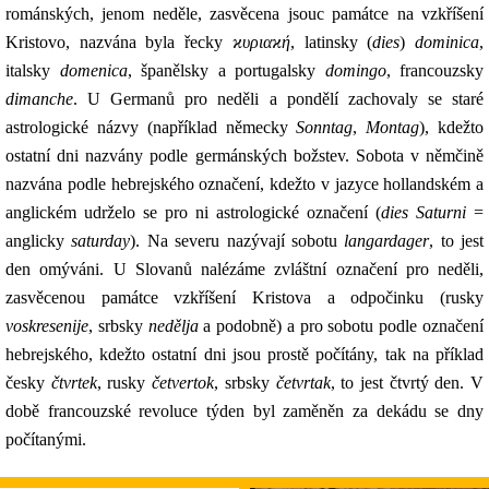
románských, jenom neděle, zasvěcena jsouc památce na vzkříšení
Kristovo, nazvána byla řecky
ϰυριαϰή
, latinsky (
dies
)
dominica
,
italsky
domenica
, španělsky a portugalsky
domingo
, francouzsky
dimanche
. U Germanů pro neděli a pondělí zachovaly se staré
astrologické názvy (například německy
Sonntag
,
Montag
), kdežto
ostatní dni nazvány podle germánských božstev. Sobota v němčině
nazvána podle hebrejského označení, kdežto v jazyce hollandském a
anglickém udrželo se pro ni astrologické označení (
dies Saturni
=
anglicky
saturday
). Na severu nazývají sobotu
langardager
, to jest
den omýváni. U Slovanů nalézáme zvláštní označení pro neděli,
zasvěcenou památce vzkříšení Kristova a odpočinku (rusky
voskresenije
, srbsky
nedělja
a podobně) a pro sobotu podle označení
hebrejského, kdežto ostatní dni jsou prostě počítány, tak na příklad
česky
čtvrtek
, rusky
četvertok
, srbsky
četvrtak
, to jest čtvrtý den. V
době francouzské revoluce týden byl zaměněn za dekádu se dny
počítanými.