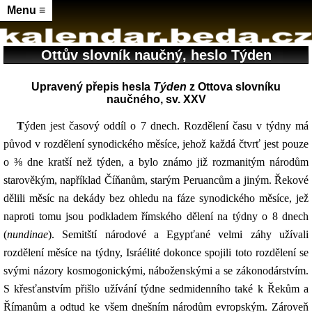
Menu ≡
Ottův slovník naučný, heslo Týden
Upravený přepis hesla
Týden
z Ottova slovníku
naučného, sv. XXV
Týden jest časový oddíl o 7 dnech. Rozdělení času v týdny má
původ v rozdělení synodického měsíce, jehož každá čtvrť jest pouze
o ⅜ dne kratší než týden, a bylo známo již rozmanitým národům
starověkým, například Číňanům, starým Peruancům a jiným. Řekové
dělili měsíc na dekády bez ohledu na fáze synodického měsíce, jež
naproti tomu jsou podkladem římského dělení na týdny o 8 dnech
(
nundinae
). Semitští národové a Egypťané velmi záhy užívali
rozdělení měsíce na týdny, Isráélité dokonce spojili toto rozdělení se
svými názory kosmogonickými, náboženskými a se zákonodárstvím.
S křesťanstvím přišlo užívání týdne sedmidenního také k Řekům a
Římanům a odtud ke všem dnešním národům evropským. Zároveň