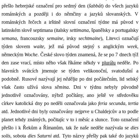
přešlo hebrejské označení pro sedmý den (
šabbát
) do všech jazyků
románských a později i do němčiny a jazyků slovanských. V
románských řečech a irštině slovní označení týdne má původ v
latinském slově septimana (italsky
settimana
, španělsky a portugalsky
semana
, francouzsky
semaine
, irsky
sechtmaine
), Litevci označují
týden slovem
waite
, jež má původ stejný s anglickým
week
,
německým
Woche
. České slovo týden znamená, že se po 7 dnech týž
den zase vrací, místo něho však říkáme někdy v
plurálu
neděle. Po
hlavních svátcích jmenuje se týden velikonoční, svatodušní a
podobně. Rusové nazývají jej
nědělja
po dni počátečním, lid selský
však často užívá slova
sěmina
. Dni v týdnu nebyly původně
jednotlivě označovány, nýbrž počítány, ano ještě ve středověku
církev katolická dny po neděli označovala jako
feria secunda
,
tertia
atd. Jednotlivé dni byly označovány nejprve u Chaldejcův a to podle
planet tehdy známých, počitajíc v to i měsíc a slunce. Toto označení
přešlo i k Řekům a Římanům, tak že naše neděle nazývala se
dies
solis
, sobota
dies Saturni
atd. Tyto názvy přešly pak také do jazyků