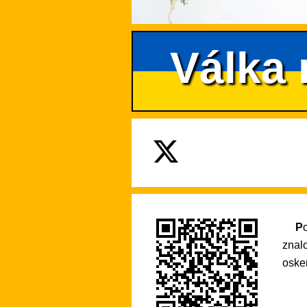
Válka 
Pokud se na tento web rádi vracíte pro praktické informace nebo si díky němu rozšiřujete své
znal
osken