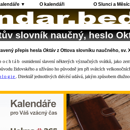
kalendáře ▼
O kalendáři
O Slunci a Měsíc
tův slovník naučný, heslo Ok
avený přepis hesla
Oktáv
z Ottova slovníku naučného, sv. X
eb
ochtáb
osmidenní slavení některých význačných svátků, jako zems
původu židovského a užíváno ho původně jen při svátcích velkonočních,
ologie
. Direktář jednotlivých diécésí udává, jakým způsobem dlužno t