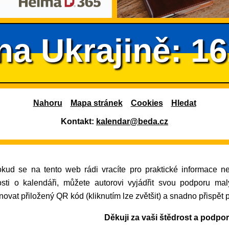
na Ukrajině: 1
Nahoru
Mapa stránek
Cookies
Hledat
Kontakt:
kalendar@beda.cz
osti o kalendáři, můžete autorovi vyjádřit svou podporu ma
ovat přiložený QR kód (kliknutím lze zvětšit) a snadno přispět 
Děkuji za vaši štědrost a podpo