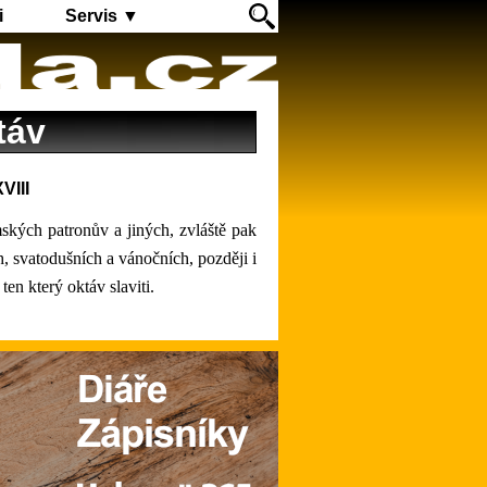
i
Servis ▼
táv
VIII
kých patronův a jiných, zvláště pak
 svatodušních a vánočních, později i
en který oktáv slaviti.