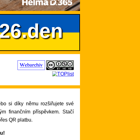
626.den
lým finančním příspěvkem. Stačí
přes QR platbu.
ru!