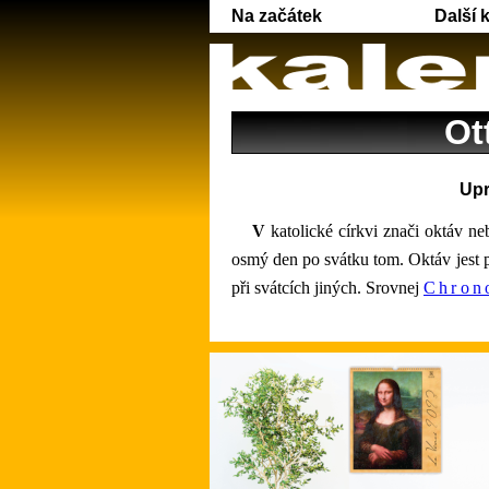
Na začátek
Další 
Ot
Upr
V katolické církvi znači oktáv n
osmý den po svátku tom. Oktáv jest 
při svátcích jiných. Srovnej
Chron