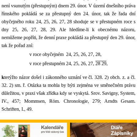
není vsunutým (přestupným) dnem 29. únor. V území dnešního práva
římského pokládá se za přestupný den 24. únor, tak že řada dní
obyčejného roku 24, 25, 26, 27, 28 shoduje se v přestupném roce s
dny 25, 26, 27, 28, 29. Ale hledíme-li k obecnému názoru,
nemůžeme popříti, že denní praxe pokládá za přestupný den 29. únor,
tak že pořad zní:
v roce obyčejném
24, 25, 26, 27, 28,
v roce přestupném
24, 25, 26, 27,
28 29
,
kterýžto názor došel i zákonného uznání ve čl. 328. 2) obch. z. a čl.
32. 2) sm. ř. Otázka ta mohla by býti zejména ve směnečném právu
důležitou, v praxi však zřídka kdy se vyskytá. Srov. Savigny, System,
IV., 457; Mommsen, Röm. Chronologie, 279; Arndts Gesam.
Schriften, I., 49.