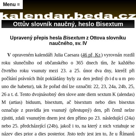
Menu ≡
Ottův slovník naučný, heslo Bisextum
Upravený přepis hesla
Bisextum
z Ottova slovníku
naučného, sv. IV
V opraveném kalendáři Julia Caesara (
46 př. Kr.
) vyrovnán rozdíl
roku slunečního od občanského o 365 dnech tím, že každého
čtvrtého roku vsunuty mezi 23. a 25. únor dva dny, kteréž při
počítání právních lhůt pokládány byly za den jediný (
biduum
pro
uno die habetur), tak že pořad dní lze označiti: 22, 23, 24a, 24b, 25,
26 a t. d. Tento dvojnásobný den slove ante diem sextum K (alendas)
M (artias) biduum, bisextum, ač bisextum nebo dies bisextus
označuje z pravidla jen vsunutý (přestupný) den, při čemž nelze
zjistiti, zdali vsunutým dnem jest den přímo po 23. následující (24a)
nebo 25. předcházející (24b), jakož i to, na který z nich vztahuje se
název dies prior a dies posterior. Jisto tedy jest jen to, že u Římanů