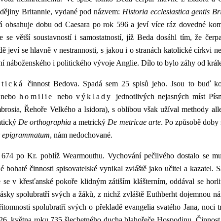
é dějiny Britannie, vydané pod názvem:
Historia ecclesiastica gentis B
vá obsahuje dobu od Caesara po rok 596 a jeví více ráz dovedné komp
se větší soustavností i samostatností, jíž Beda dosáhl tím, že čerp
ě jeví se hlavně v nestrannosti, s jakou i o stranách katolické církvi ne
 náboženského i politického vývoje Anglie. Dílo to bylo záhy od krále
tická
činnost Bedova. Spadá sem 25 spisů jeho. Jsou to buď ko
) nebo
homilie
nebo
výklady
jednotlivých nejasných míst Písm
osia, Řehoře Velkého a Isidora), s oblibou však užíval methody alleg
atický
De orthographia
a metrický
De metricae arte
. Po způsobě doby s
r epigrammatum
, nám nedochované.
 bohaté činnosti spisovatelské vynikal zvláště jako učitel a kazatel.
e se v křesťanské pokoře klidným zátiším klášterním, oddával se hor
ásky spolubratří svých a žáků, z nichž zvláště Euthberht dojemnou ná
ítomnosti spolubratří svých o překladě evangelia svatého Jana, noci t
 26. května roku 735 šlechetného ducha blahořeče Hospodinu. Činnost