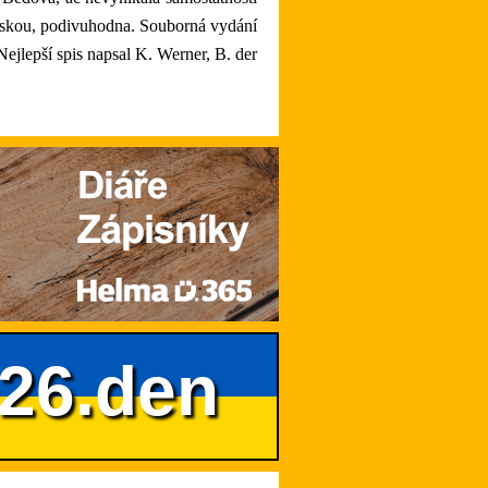
kolskou, podivuhodna. Souborná vydání
ejlepší spis napsal K. Werner, B. der
626.den