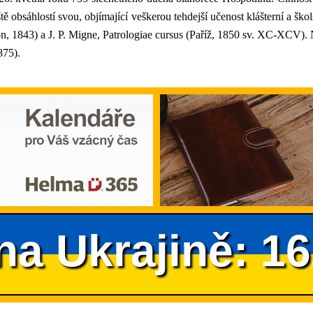
ště obsáhlostí svou, objímající veškerou tehdejší učenost klášterní a š
n, 1843) a J. P. Migne, Patrologiae cursus (Paříž, 1850 sv. XC-XCV). N
875).
na Ukrajině: 1