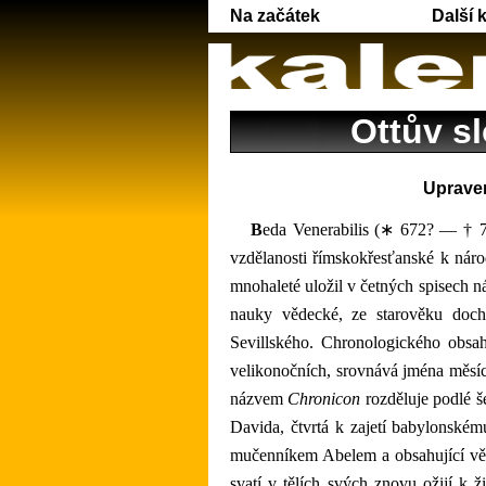
Na začátek
Další 
Ottův s
Uprave
Beda Venerabilis (∗ 672? — † 735 po Kr.), mnich a filosof, jenž spisovatelskou a učitelskou činností svou hlavně zprostředkoval přechod
vzdělanosti římskokřesťanské k nár
mnohaleté uložil v četných spisech 
nauky vědecké, ze starověku doch
Sevillského. Chronologického obsa
velikonočních, srovnává jména měsíc
názvem
Chronicon
rozděluje podlé še
Davida, čtvrtá k zajetí babylonském
mučenníkem Abelem a obsahující věč
svatí v tělích svých znovu ožijí k