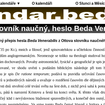
kalendáře ▼
O kalendáři
O Slunci a Měsíc
lovník naučný, heslo Beda Ven
ný přepis hesla
Beda Venerabilis
z Ottova slovníku naučného,
odům anglogermanským. Neomezuje se toliko na theologii studoval ho
nám dochovaných. Povahy astronomické, fysické a geografické je spis 
ované, ve shodu uvésti s podáním biblickým následuje při tom hl
hu je spis
De ratione temporum
; podává tu pravidla určování časo
ů u jednotlivých národů a uvažuje o rozdělení časovém dle dějinných
sti dnů stvoření celé trvání světa na šest dob, z nichž prvá sahá k pot
u, pátá k narození Kristovu a šestá ku konci světa. K těmto však dr
ný klid i nevýslovnou blaženost spravedlivých, a konečně den osmý
 životu nesmrtelnému. Ve spise tomto Beda čerpal hlavně z Isidora a