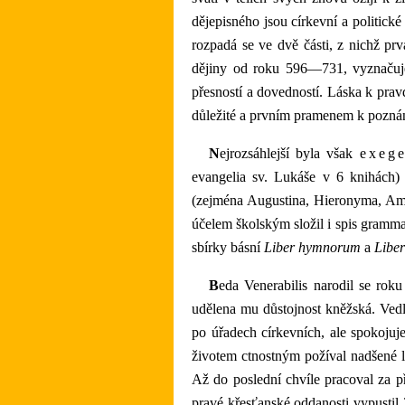
dějepisného jsou církevní a politick
rozpadá se ve dvě části, z nichž pr
dějiny od roku 596—731, vyznačuje 
přesností a dovedností. Láska k pravd
důležité a prvním pramenem k poznání
Nejrozsáhlejší byla však
exege
evangelia sv. Lukáše v 6 knihách
(zejména Augustina, Hieronyma, Ambr
účelem školským složil i spis gramm
sbírky básní
Liber hymnorum
a
Libe
Beda Venerabilis narodil se roku 674 po Kr. poblíž Wearmouthu. Vychování pečlivého dostalo se mu v klášteře města tohoto, v 30. roce
udělena mu důstojnost kněžská. Vedlé
po úřadech církevních, ale spokojuj
životem ctnostným požíval nadšené l
Až do poslední chvíle pracoval za př
pravé křesťanské oddanosti vypustil