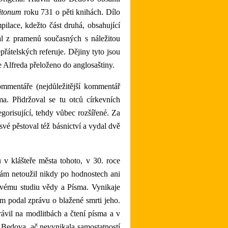
ritonum
roku 731 o pěti knihách. Dílo
ilace, kdežto část druhá, obsahující
al z pramenů současných s náležitou
přátelských referuje. Dějiny tyto jsou
 Alfreda přeloženo do anglosaštiny.
mmentáře (nejdůležitější kommentář
a. Přidržoval se tu otců církevních
orisující, tehdy vůbec rozšířené. Za
vé pěstoval též básnictví a vydal dvě
 Sám netoužil nikdy po hodnostech ani
livému studiu vědy a Písma. Vynikaje
m podal zprávu o blažené smrti jeho.
rávil na modlitbách a čtení písma a v
 Bedova, ač nevynikala samostatností