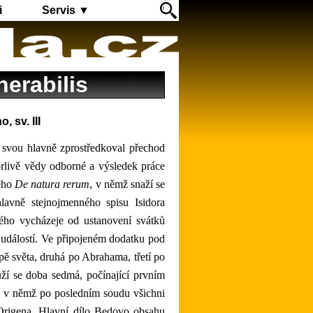
i
Servis ▼
erabilis
 sv. III
rlivě vědy odborné a výsledek práce
jeho
De natura rerum
, v němž snaží se
avně stejnojmenného spisu Isidora
vého vycházeje od ustanovení svátků
 událostí. Ve připojeném dodatku pod
opě světa, druhá po Abrahama, třetí po
uží se doba sedmá, počínající prvním
, v němž po posledním soudu všichni
 Origena. Hlavní dílo Bedovo obsahu