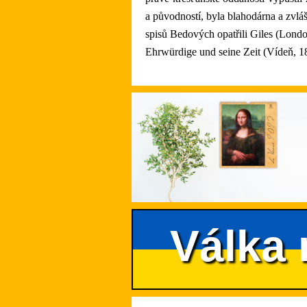
a původností, byla blahodárna a zvlá
spisů Bedových opatřili Giles (Londo
Ehrwürdige und seine Zeit (Vídeň, 1
Válka 