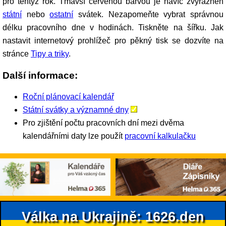
pro tentýž rok. Tmavší červenou barvou je navíc zvýrazněn
státní
nebo
ostatní
svátek. Nezapomeňte vybrat správnou
délku pracovního dne v hodinách. Tiskněte na šířku. Jak
nastavit internetový prohlížeč pro pěkný tisk se dozvíte na
stránce
Tipy a triky
.
Další informace:
Roční plánovací kalendář
Státní svátky a významné dny
Pro zjištění počtu pracovních dní mezi dvěma
kalendářními daty lze použít
pracovní kalkulačku
Válka na Ukrajině: 1626.den