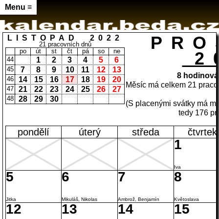
Menu ≡
PRO
LISTOPAD 2022
21 pracovních dnů
po
út
st
čt
pá
so
ne
2
44
1
2
3
4
5
6
45
7
8
9
10
11
12
13
8
hodinová
46
14
15
16
17
18
19
20
Měsíc má celkem 21 praco
47
21
22
23
24
25
26
27
48
28
29
30
(S placenými svátky má mě
tedy
176
pr
pondělí
úterý
středa
čtvrtek
1
Iva
5
6
7
8
Jitka
Mikuláš, Nikolas
Ambrož, Benjamín
Květoslava
12
13
14
15