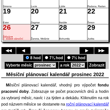
Simona
Lucie
Lýdie
Radana, Radan
19
20
21
22
Ester
Dagmar
Natálie
Šimon
26
27
28
29
Štěpán●
2. svátek vánoční
Žaneta, Melánie
Bohumila
Judita
◀◀
◀
▶
▶▶
8 hod
7¾ hod
7½ hod
Vyberte měsíc
a rok
Zobrazit
Měsíční plánovací kalendář prosinec 2022
Měsíční plánovací kalendář, vhodný pro výpočet
fondu
pracovní doby
. Zobrazuje se počet pracovních dnů a hodin
za vybraný měsíc, navíc i za týden a dekádu. Kliknutím na rok
pod názvem měsíce se dostanete na
roční plánovací kalendář